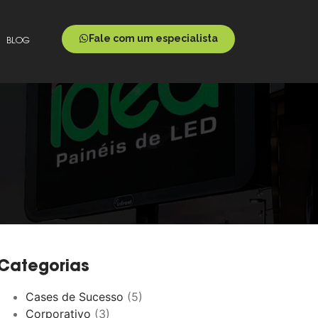
Fale com um especialista
BLOG
Categorias
Cases de Sucesso
(5)
Corporativo
(3)