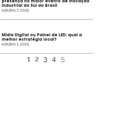
presença no maior evento de inovação
industrial do Sul do Brasil
outubro 7, 2025
Mídia Digital ou Painel de LED: qual a
melhor estratégia local?
outubro 1, 2025
1
2
3
4
5