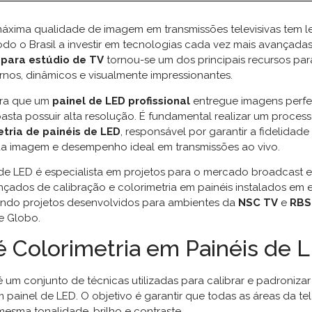
áxima qualidade de imagem em transmissões televisivas tem 
do o Brasil a investir em tecnologias cada vez mais avançadas.
 para estúdio de TV
tornou-se um dos principais recursos par
nos, dinâmicos e visualmente impressionantes.
ara que um
painel de LED profissional
entregue imagens perfei
asta possuir alta resolução. É fundamental realizar um proce
etria de painéis de LED
, responsável por garantir a fidelidade
da imagem e desempenho ideal em transmissões ao vivo.
 de LED é especialista em projetos para o mercado broadcast e 
çados de calibração e colorimetria em painéis instalados em 
luindo projetos desenvolvidos para ambientes da
NSC TV
e
RBS
de Globo.
é Colorimetria em Painéis de 
é um conjunto de técnicas utilizadas para calibrar e padronizar
m painel de LED. O objetivo é garantir que todas as áreas da t
esma tonalidade, brilho e contraste.