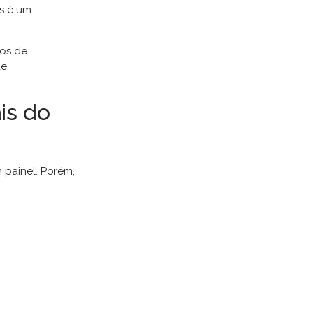
es é um
pos de
e,
is do
 painel. Porém,