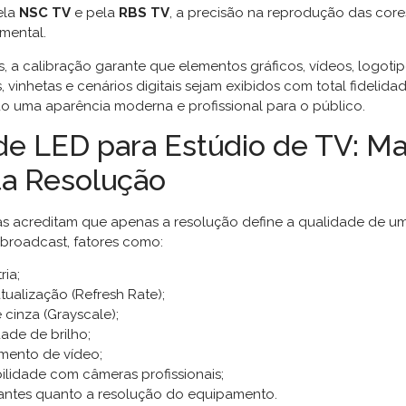
ela
NSC TV
e pela
RBS TV
, a precisão na reprodução das cor
amental.
s, a calibração garante que elementos gráficos, vídeos, logoti
 vinhetas e cenários digitais sejam exibidos com total fidelidad
 uma aparência moderna e profissional para o público.
de LED para Estúdio de TV: Ma
ta Resolução
s acreditam que apenas a resolução define a qualidade de um
broadcast, fatores como:
ria;
tualização (Refresh Rate);
 cinza (Grayscale);
ade de brilho;
mento de vídeo;
lidade com câmeras profissionais;
antes quanto a resolução do equipamento.