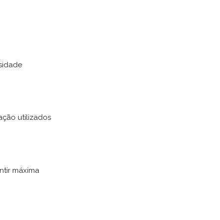
nsidade
ação utilizados
antir máxima