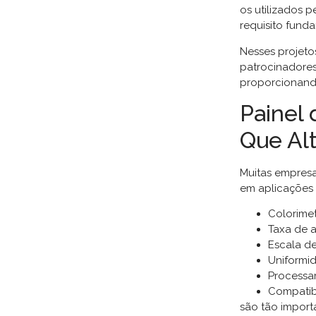
os utilizados p
requisito fund
Nesses projeto
patrocinadores,
proporcionando
Painel 
Que Al
Muitas empresa
em aplicações 
Colorimet
Taxa de a
Escala de
Uniformid
Processa
Compatibi
são tão import