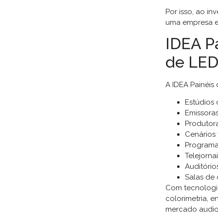
Por isso, ao in
uma empresa es
IDEA P
de LED
A IDEA Painéis
Estúdios 
Emissoras
Produtora
Cenários v
Programas
Telejornai
Auditório
Salas de 
Com tecnologia
colorimetria, 
mercado audiov