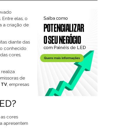
levado
 Entre elas, o
a a criação de
tas diante das
sso conhecido
 das cores,
realiza
emissoras de
 TV
, empresas
LED?
 as cores
ela apresentem