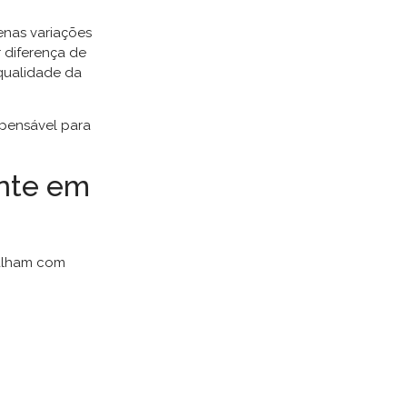
enas variações
r diferença de
 qualidade da
pensável para
ante em
balham com