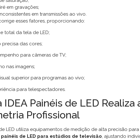
de saturação;
iré em gravações;
nconsistentes em transmissões ao vivo.
corrige esses fatores, proporcionando:
 total da tela de LED;
precisa das cores;
mpenho para câmeras de TV;
mo nas imagens;
sual superior para programas ao vivo;
iência para telespectadores.
 IDEA Painéis de LED Realiza 
etria Profissional
 de LED utiliza equipamentos de medição de alta precisão para 
 painéis de LED para estúdios de televisão
, ajustando indi