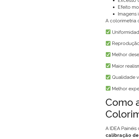
Excesso 
Efeito mo
Imagens i
A colorimetria 
Uniformidade
Reprodução 
Melhor dese
Maior realis
Qualidade vi
Melhor exper
Como a
Colorim
A IDEA Painéis
calibração de