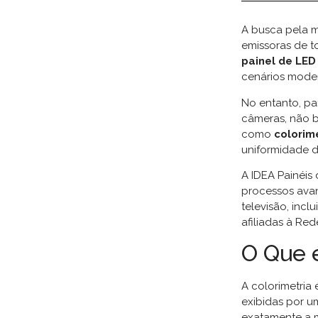
A busca pela m
emissoras de to
painel de LED
cenários moder
No entanto, p
câmeras, não b
como
colorim
uniformidade 
A IDEA Painéis
processos avan
televisão, inc
afiliadas à Re
O Que 
A colorimetria 
exibidas por u
exatamente a m