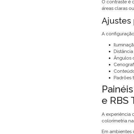
O contraste é 
áreas claras ou
Ajustes
A configuração
Iluminaçã
Distância
Ângulos 
Cenografi
Conteúdo 
Padrões t
Painéi
e RBS 
A experiência 
colorimetria na
Em ambientes d