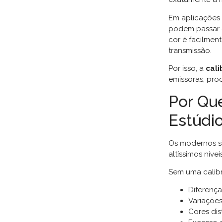
Em aplicações
podem passar 
cor é facilmen
transmissão.
Por isso, a
cali
emissoras, pro
Por Qu
Estúdi
Os modernos s
altíssimos nívei
Sem uma calib
Diferença
Variações
Cores dis