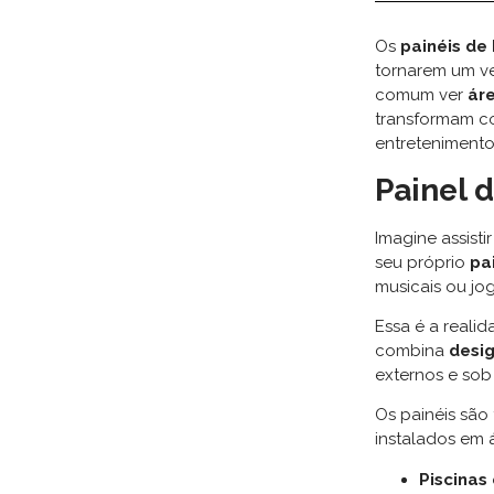
Os
painéis de
tornarem um ve
comum ver
áre
transformam co
entretenimento
Painel 
Imagine assist
seu próprio
pa
musicais ou jo
Essa é a reali
combina
desig
externos e sob 
Os painéis são
instalados em 
Piscinas