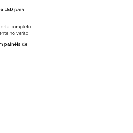
de LED
para
uporte completo
nte no verão!
om
painéis de