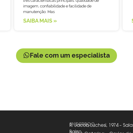
três características principais: qualidade de
imagem, confiabilidade e facilidade de
manutenção. Mas
SAIBA MAIS »
Fale com um especialista
ENDEREÇO
R. Jacob Luchesi, 1974 – Sala
Bairro