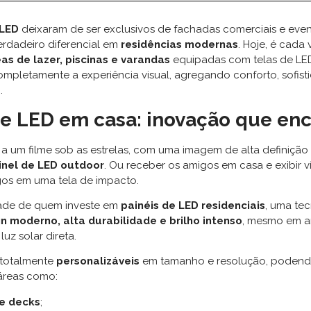
 LED
deixaram de ser exclusivos de fachadas comerciais e even
rdadeiro diferencial em
residências modernas
. Hoje, é cada 
as de lazer, piscinas e varandas
equipadas com telas de LE
mpletamente a experiência visual, agregando conforto, sofist
.
de LED em casa: inovação que en
ir a um filme sob as estrelas, com uma imagem de alta definiçã
inel de LED outdoor
. Ou receber os amigos em casa e exibir v
gos em uma tela de impacto.
dade de quem investe em
painéis de LED residenciais
, uma te
n moderno, alta durabilidade e brilho intenso
, mesmo em a
luz solar direta.
 totalmente
personalizáveis
em tamanho e resolução, podend
áreas como:
 e decks
;