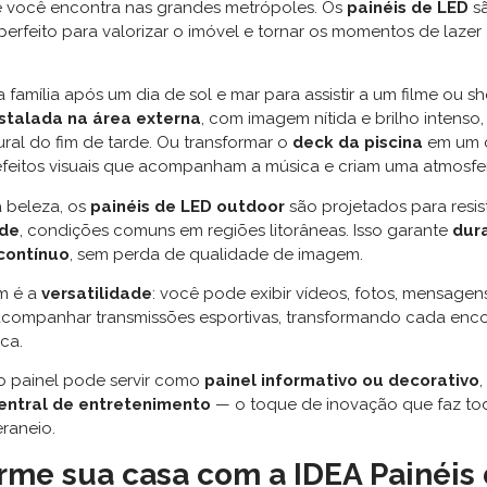
e você encontra nas grandes metrópoles. Os
painéis de LED
s
rfeito para valorizar o imóvel e tornar os momentos de lazer
a família após um dia de sol e mar para assistir a um filme ou
nstalada na área externa
, com imagem nítida e brilho intens
ural do fim de tarde. Ou transformar o
deck da piscina
em um 
efeitos visuais que acompanham a música e criam uma atmosfer
 beleza, os
painéis de LED outdoor
são projetados para resist
ade
, condições comuns em regiões litorâneas. Isso garante
dur
contínuo
, sem perda de qualidade de imagem.
m é a
versatilidade
: você pode exibir vídeos, fotos, mensagen
 acompanhar transmissões esportivas, transformando cada en
ca.
 o painel pode servir como
painel informativo ou decorativo
,
entral de entretenimento
— o toque de inovação que faz tod
raneio.
rme sua casa com a IDEA Painéis