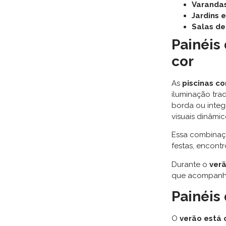
Varandas
Jardins 
Salas de
Painéis
cor
As
piscinas c
iluminação trad
borda ou integ
visuais dinâmic
Essa combinaç
festas, encont
Durante o
ver
que acompanham
Painéis
O
verão está