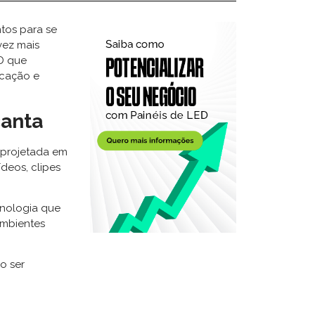
tos para se
vez mais
D que
icação e
canta
o projetada em
ídeos, clipes
cnologia que
mbientes
o ser