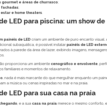
 gourmet e áreas de churrasco
;
e fachadas
;
 estar e home theaters
.
 de LED para piscina: um show de 
om painéis de LED
criam um ambiente de puro encanto visual.
icional subaquática, é possível instalar
painéis de LED extern
rados à parede da área de lazer, exibindo imagens, mensagens
os.
ão proporciona um ambiente
cenográfico e envolvente
, per
ros familiares e momentos de relaxamento.
ão
, nada é mais marcante do que mergulhar enquanto um paine
 a música ou cenas inspiradas no mar e na praia.
 de LED para sua casa na praia
 chegando
, e a sua
casa na praia
merece o mesmo conforto, es