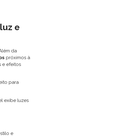
luz e
 Além da
os
próximos à
 e efeitos
feito para
l exibe luzes
tilo e