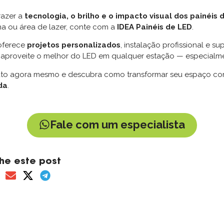
razer a
tecnologia, o brilho e o impacto visual dos painéis 
ina ou área de lazer, conte com a
IDEA Painéis de LED
.
oferece
projetos personalizados
, instalação profissional e s
aproveite o melhor do LED em qualquer estação — especialme
ato agora mesmo e descubra como transformar seu espaço c
da
.
Fale com um especialista
he este post