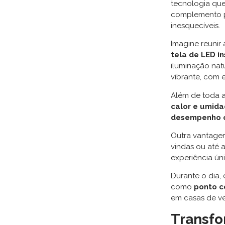
tecnologia qu
complemento pe
inesquecíveis.
Imagine reunir 
tela de LED i
iluminação nat
vibrante, com 
Além de toda a
calor e umid
desempenho 
Outra vantage
vindas ou até
experiência úni
Durante o dia,
como
ponto c
em casas de ve
Transfo