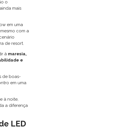
ão o
 ainda mais
 show em uma
o, mesmo com a
cenário
a de resort.
ir à
maresia,
abilidade e
s de boas-
contro em uma
 e à noite,
a a diferença
 de LED