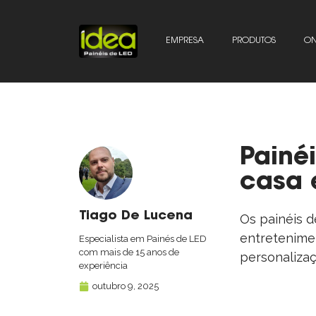
EMPRESA
PRODUTOS
ON
Painé
casa 
Tiago De Lucena
Os painéis d
entretenimen
Especialista em Painés de LED
com mais de 15 anos de
personalizaç
experiência
outubro 9, 2025