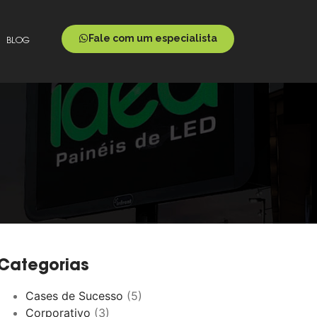
Fale com um especialista
BLOG
Categorias
Cases de Sucesso
(5)
Corporativo
(3)