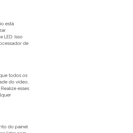
io está
zar
e LED. Isso
rocessador de
r que todos os
dade do vídeo,
 Realize esses
alquer
nto do painel