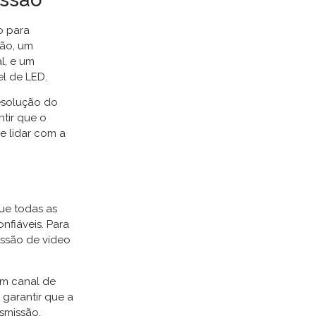
o para
ção, um
l, e um
l de LED.
esolução do
ntir que o
e lidar com a
que todas as
nfiáveis. Para
issão de vídeo
um canal de
 garantir que a
nsmissão.