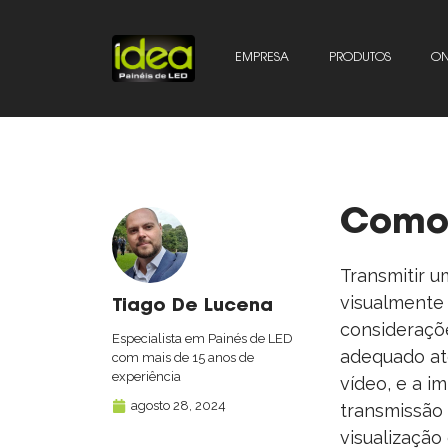
EMPRESA
PRODUTOS
ON
Como 
Transmitir 
visualmente 
Tiago De Lucena
consideraçõe
Especialista em Painés de LED
adequado at
com mais de 15 anos de
experiência
vídeo, e a i
agosto 28, 2024
transmissão 
visualização