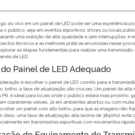
jogo ao vivo em um painel de LED pode ser uma experiência p
a o público, seja em eventos esportivos, shows ou locais públi
arantir uma exibição de alta qualidade e sem interrupções, é e
pectos técnicos e as melhores práticas envolvidas nesse proce
explorar as etapas fundamentais para realizar uma transmissão
inéis de LED.
 do Painel de LED Adequado
sideração é escolher o painel de LED correto para a transmissã
 brilho, e taxa de atualização são cruciais. Um painel de alta 
P6, é ideal para locais onde o público estará mais próximo, 
jam claramente visíveis. Já em ambientes abertos ou com muita
scolher um painel com alto brilho, para que as imagens não fi
 disso, uma taxa de atualização alta (acima de 3840Hz) evita o
pecialmente em transmissões esportivas com movimentos rápido
ração do Equipamento de Transm