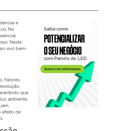
oderosa e
cos. No
ssencial
sso. Neste
 ao vivo bem-
o. Fatores
resolução,
garantindo que
 luz ambiente,
quem
 efeito de
s.
issão