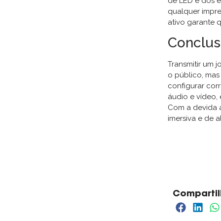
de LED e dos e
qualquer impre
ativo garante q
Conclu
Transmitir um 
o público, mas
configurar cor
áudio e vídeo, 
Com a devida a
imersiva e de 
Compartil