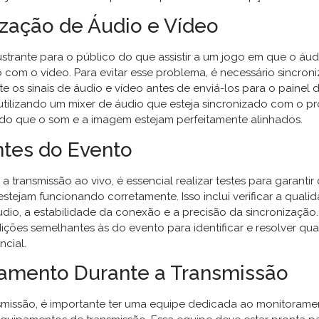
ização de Áudio e Vídeo
ustrante para o público do que assistir a um jogo em que o áud
 com o vídeo. Para evitar esse problema, é necessário sincroni
 os sinais de áudio e vídeo antes de enviá-los para o painel d
 utilizando um mixer de áudio que esteja sincronizado com o p
ndo que o som e a imagem estejam perfeitamente alinhados.
ntes do Evento
r a transmissão ao vivo, é essencial realizar testes para garanti
tejam funcionando corretamente. Isso inclui verificar a quali
udio, a estabilidade da conexão e a precisão da sincronização.
ições semelhantes às do evento para identificar e resolver qu
cial.
amento Durante a Transmissão
smissão, é importante ter uma equipe dedicada ao monitorame