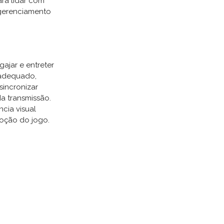
ra lidar com
 gerenciamento
ajar e entreter
 adequado,
sincronizar
da transmissão.
cia visual
moção do jogo.