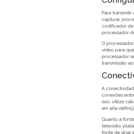
Para transmiti
capturar, proce
codificador de
processador de
O processador 
vídeo para que
processador se
transmissão ao
Conecti
A conectividade
conexões entre
isso, utilize 
em alta defini
Quanto à fonte
televisão, pla
fonte de sinal 