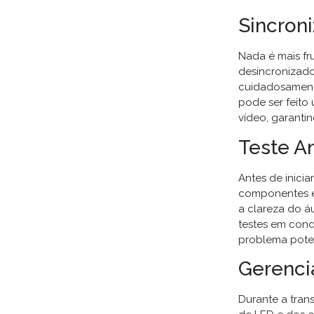
Sincron
Nada é mais fr
desincronizado
cuidadosamente
pode ser feito
vídeo, garanti
Teste A
Antes de inicia
componentes es
a clareza do á
testes em cond
problema poten
Gerenci
Durante a tran