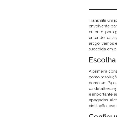
Transmitir um 
envolvente par
entanto, para g
entender os as
artigo, vamos 
sucedida em pa
Escolha
A primeira con
como resolução,
como um P4 ou 
os detalhes se
é importante e
apagadas. Além
cintilação, es
Configu