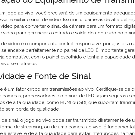
r um jogo ao vivo, você precisará de um equipamento adequad
ssar e exibir o sinal de vídeo. Isso inclui câmeras de alta defini
 vídeo para converter o sinal da câmera para um formato digita
 vídeo para gerenciar a entrada e saída do conteúdo no paine
de vídeo é o componente central, responsável por ajustar a r
 se encaixe perfeitamente no painel de LED. É importante gara
ja compatível com o painel escolhido e tenha a capacidade d
 vivo sem atrasos.
vidade e Fonte de Sinal
 é um fator crítico em transmissões ao vivo. Certifique-se de 
 câmeras, processadores e o painel de LED sejam seguras e co
cabos de alta qualidade, como HDMI ou SDI, que suportam transm
ção sem perda de qualidade.
 de sinal, o jogo ao vivo pode ser transmitido diretamente de 
taforma de streaming, ou de uma câmera ao vivo. É fundamental
seja estável e de alta qualidade para evitar interrupções na tra