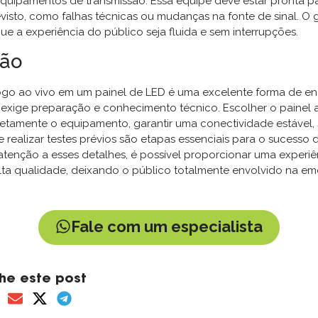
quipamentos de transmissão. Essa equipe deve estar pronta pa
visto, como falhas técnicas ou mudanças na fonte de sinal. O
ue a experiência do público seja fluida e sem interrupções.
são
jogo ao vivo em um painel de LED é uma excelente forma de eng
 exige preparação e conhecimento técnico. Escolher o painel
retamente o equipamento, garantir uma conectividade estável, 
e realizar testes prévios são etapas essenciais para o sucesso 
tenção a esses detalhes, é possível proporcionar uma experiên
alta qualidade, deixando o público totalmente envolvido na e
Fale com um especialista
he este post